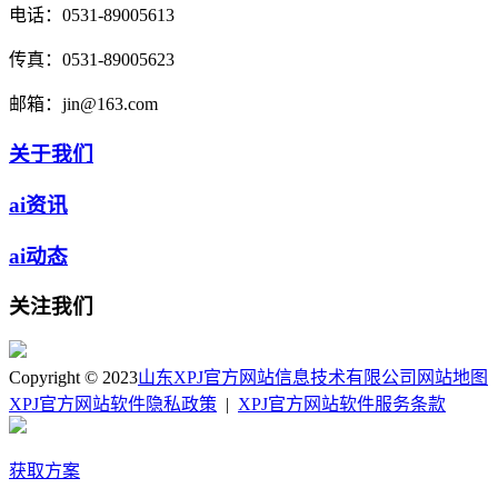
电话：
0531-89005613
传真：
0531-89005623
邮箱：
jin@163.com
关于我们
ai资讯
ai动态
关注我们
Copyright © 2023
山东XPJ官方网站信息技术有限公司
网站地图
XPJ官方网站软件隐私政策
|
XPJ官方网站软件服务条款
获取方案