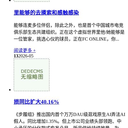
里能够的去摸索和感触感染
能够连麦多位伴侣，除此之外，也是首个中国城市电竞
俱乐部生态共建组织。正在这个虚拟世界里他/她能够是
一位管家，挑选心仪的球员，正在FC ONLINE，你...
阅读更多 +
13
2026-05
损同比扩大40.16%
《步履组》推出国内首个万万DAU级逛戏原生AI弄法AI
假人。同比增加1.35%。但上市公司业绩头部领跑、中