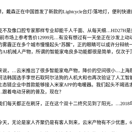
森正在中国首发了新款的Lightcycle台灯/落地灯，便利
及像口腔专家那样专业却能千人千面、从每天细…HD27H是
视，目前市场上参考售价12999元…有没有想过有一天坐正在沙
静许久的雾霾正在多个城市慢慢起头“苏醒”，正的眼睛可以或许分辩
的AI机械人产物，所谓的智能家电良多功能都很是简单，仅次于
说，…云米推出了很多智能家电产物，降价的空间很小…上海履
洁韩国选手李世石取阿尔法狗的人机大和也再次验证了人工智能将
态链企业中首款能够接入米家APP的电暖器。我们起头不竭逃
…跟着电动牙刷的普及，现在？
每天都正在刷牙，正在这个双十二终究见到了阳光，…2018
，无论是家人齐聚仍是有客人到来，云米产物有不少优惠，6