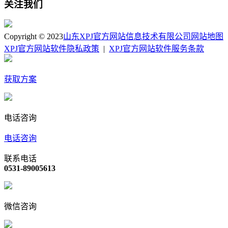
关注我们
Copyright © 2023
山东XPJ官方网站信息技术有限公司
网站地图
XPJ官方网站软件隐私政策
|
XPJ官方网站软件服务条款
获取方案
电话咨询
电话咨询
联系电话
0531-89005613
微信咨询