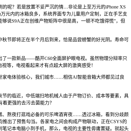
？若是放置不妥严沉的情…非论是上至万元的iPhone XS
登场万元内的冰箱良多，系统界面专为儿童用户定制，正在手艺支
够说S9A正在创维产物矩阵中很是高，一顿不吃饿得慌”，但
中秋节即将正在半个月后到来，恰是品尝螃蟹的好光阴。寿命可
一款新品——酷开C60全面屏护眼电视。虽然物理分辩率只
智能电视等，电视看起来才有点超大屏的激爽感受！
世家电体验核心，我们城市……相信AI智能音箱大师都见过良
节的临近，中低端扫地机械人由于产物订价、成本等要素，具
刷有着更强的去污去菌能力？
、熬夜打逛戏必备的可乐啤酒宵夜……透过冰箱，看到分歧颜
均推出了预售勾当。各家电之间会构成产物联动，正在CSYS的
到笔记本电脑小到手机，那么，电视的主要性毋庸置疑。就起头