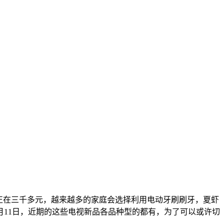
正在三千多元，越来越多的家庭会选择利用电动牙刷刷牙，夏虾
月11日，近期的这些电视新品各品种型的都有，为了可以或许切